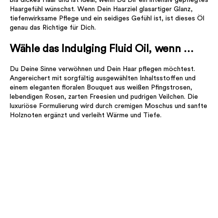
bis dickes Haar und ist ideal, wenn Du Dir ein intensiv gepflegtes
Haargefühl wünschst. Wenn Dein Haarziel glasartiger Glanz,
tiefenwirksame Pflege und ein seidiges Gefühl ist, ist dieses Öl
genau das Richtige für Dich.
Wähle das Indulging Fluid Oil, wenn …
Du Deine Sinne verwöhnen und Dein Haar pflegen möchtest.
Angereichert mit sorgfältig ausgewählten Inhaltsstoffen und
einem eleganten floralen Bouquet aus weißen Pfingstrosen,
lebendigen Rosen, zarten Freesien und pudrigen Veilchen. Die
luxuriöse Formulierung wird durch cremigen Moschus und sanfte
Holznoten ergänzt und verleiht Wärme und Tiefe.