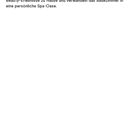
Beauty-Erlebnisse zu Hause und verwandeln das Badezimmer in
eine persönliche Spa-Oase.