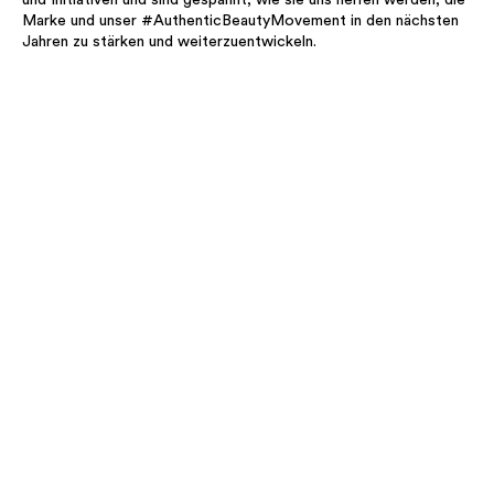
und Initiativen und sind gespannt, wie sie uns helfen werden, die
Marke und unser #AuthenticBeautyMovement in den nächsten
Jahren zu stärken und weiterzuentwickeln.