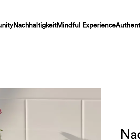
nity
Nachhaltigkeit
Mindful Experience
Authent
Nac