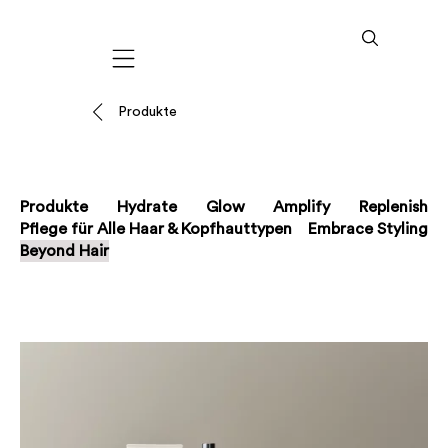
Mobile navigation
Produkte
Produkte
Hydrate
Glow
Amplify
Replenish
Pflege für Alle Haar & Kopfhauttypen
Embrace Styling
Beyond Hair