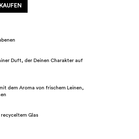
 KAUFEN
rabenen
mininer Duft, der Deinen Charakter auf
mit dem Aroma von frischem Leinen,
hen
% recyceltem Glas