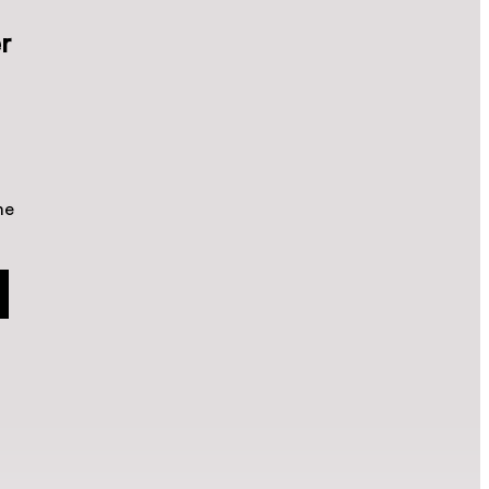
r
r
me