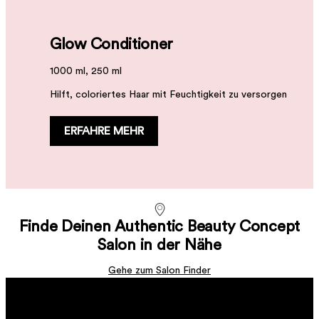
Glow Conditioner
1000 ml, 250 ml
Hilft, coloriertes Haar mit Feuchtigkeit zu versorgen
ERFAHRE MEHR
Glow Cleanser
Glow Mask
1000 ml, 300 ml, 50 ml
Finde Deinen Authentic Beauty Concept
500 ml, 200 ml, 30 ml
Es ist ein Shampoo, das die Farbe bewahrt
Salon in der Nähe
Eine intensive, feuchtigkeitsspendende Haarmaske mit
bis zu 10 Wochen Farbschutz.
ERFAHRE MEHR
Gehe zum Salon Finder
ERFAHRE MEHR